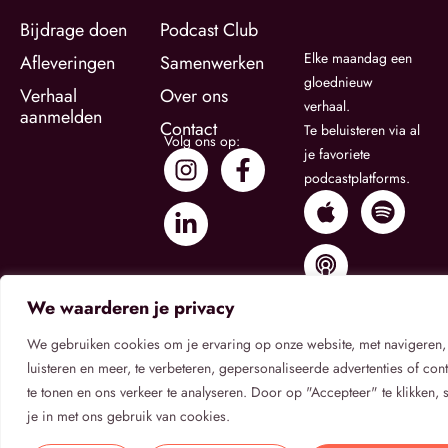
Bijdrage doen
Podcast Club
Elke maandag een
Afleveringen
Samenwerken
gloednieuw
Verhaal
Over ons
verhaal.
aanmelden
Contact
Te beluisteren via al
Volg ons op:
je favoriete
podcastplatforms.
We waarderen je privacy
We gebruiken cookies om je ervaring op onze website, met navigeren,
luisteren en meer, te verbeteren, gepersonaliseerde advertenties of cont
te tonen en ons verkeer te analyseren. Door op "Accepteer" te klikken, 
Privacybeleid
Algemene Voorwaarden
Cookietoestemming
je in met ons gebruik van cookies.
© 2026
Verhaal Onbekend
.
Verhaal Onbekend is een
podcastserie van Rake Media B.V.