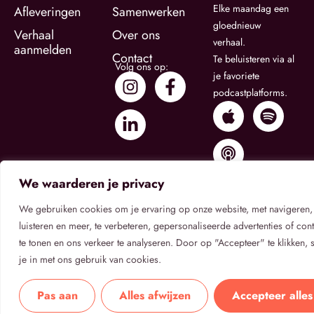
Elke maandag een
Afleveringen
Samenwerken
gloednieuw
Verhaal
Over ons
verhaal.
aanmelden
Contact
Te beluisteren via al
Volg ons op:
je favoriete
podcastplatforms.
We waarderen je privacy
We gebruiken cookies om je ervaring op onze website, met navigeren,
luisteren en meer, te verbeteren, gepersonaliseerde advertenties of cont
te tonen en ons verkeer te analyseren. Door op "Accepteer" te klikken, 
Privacybeleid
Algemene Voorwaarden
Cookietoestemming
je in met ons gebruik van cookies.
© 2026
Verhaal Onbekend
.
Verhaal Onbekend is een
podcastserie van Rake Media B.V.
Pas aan
Alles afwijzen
Accepteer alles
Alle rechten voorbehouden.