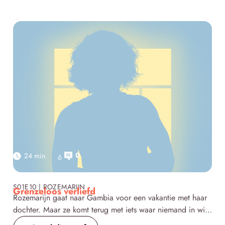
op haar getrouwde neef Steve. Een verhaal over liefde,
oordeel van buitenaf en kiezen voor wat van binnen klopt.
0
24 min.
6
Click here
S01E10 | ROZEMARIJN
Grenzeloos verliefd
Rozemarijn gaat naar Gambia voor een vakantie met haar
dochter. Maar ze komt terug met iets waar niemand in wil
geloven: