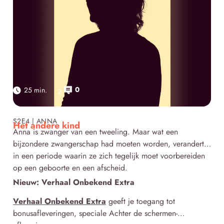
0
25 min.
2
Click here
S2E4 | ANNA
Het andere kind
Anna is zwanger van een tweeling. Maar wat een
bijzondere zwangerschap had moeten worden, verandert
in een periode waarin ze zich tegelijk moet voorbereiden
op een geboorte en een afscheid.
Nieuw: Verhaal Onbekend Extra
Verhaal Onbekend Extra
geeft je toegang tot
bonusafleveringen, speciale Achter de schermen-