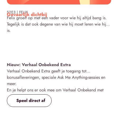
Click here
S2E3 | FELIX
Gevaarlijk dichtbij
Felix groeit op met een vader voor wie hij altijd bang is.
Tegelijk is dat ook degene van wie hij moet leren wie hij
is.
Nieuw: Verhaal Onbekend Extra
Verhaal Onbekend Extra geeft je toegang tot
bonusafleveringen, speciale Ask Me Anything-sessies en
meer.
En je helpt ons er ook mee om Verhaal Onbekend met
veel liefde te kunnen blijven maken 🧡
Speel direct af