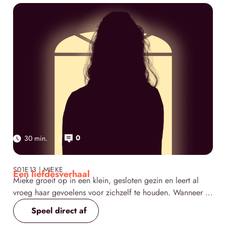
0
30 min.
5
Click here
S01E13 | MIEKE
Een liefdesverhaal
Mieke groeit op in een klein, gesloten gezin en leert al
vroeg haar gevoelens voor zichzelf te houden. Wanneer ze
als tiener haar verloren familie na jaren terugziet, gebeurt
Speel direct af
er iets wat ze niet heeft zien aankomen: ze wordt verliefd