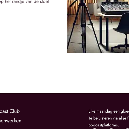
 op het randje van de stoel
cast Club
Elke maandag een gloe
Te beluisteren via al je 
enwerken
podcastplatforms.