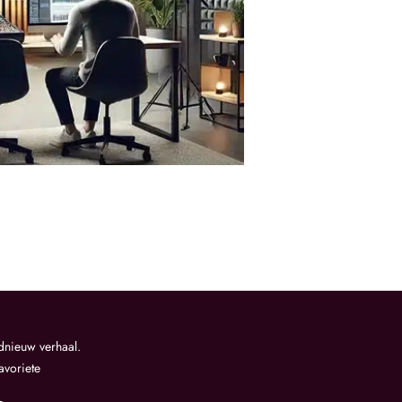
dnieuw verhaal.
favoriete