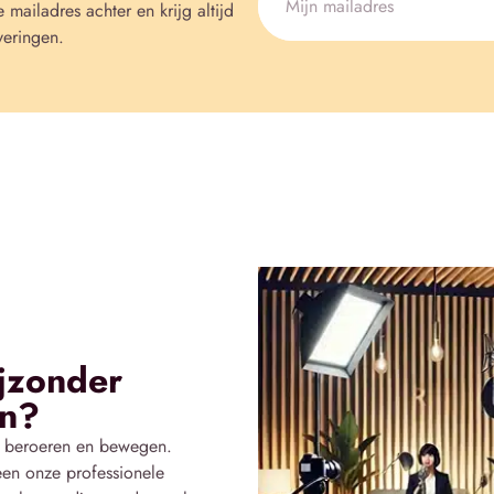
e mailadres achter en krijg altijd
veringen.
ijzonder
en?
ie beroeren en bewegen.
een onze professionele