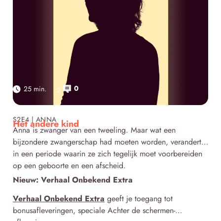
0
25 min.
2
Click here
S2E4 | ANNA
Het andere kind
Anna is zwanger van een tweeling. Maar wat een
bijzondere zwangerschap had moeten worden, verandert
in een periode waarin ze zich tegelijk moet voorbereiden
op een geboorte en een afscheid.
Nieuw: Verhaal Onbekend Extra
Verhaal Onbekend Extra
geeft je toegang tot
bonusafleveringen, speciale Achter de schermen-