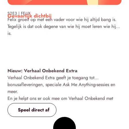
Click here
S2E3 | FELIX
Gevaarlijk dichtbij
Felix groeit op met een vader voor wie hij altijd bang is.
Tegelijk is dat ook degene van wie hij moet leren wie hij
is.
Nieuw: Verhaal Onbekend Extra
Verhaal Onbekend Extra geeft je toegang tot
bonusafleveringen, speciale Ask Me Anything-sessies en
meer.
En je helpt ons er ook mee om Verhaal Onbekend met
veel liefde te kunnen blijven maken 🧡
Speel direct af