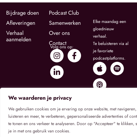
Bijdrage doen
Podcast Club
Elke maandag een
Afleveringen
Samenwerken
gloednieuw
Verhaal
Over ons
verhaal.
aanmelden
Contact
Te beluisteren via al
Volg ons op:
je favoriete
podcastplatforms.
We waarderen je privacy
We gebruiken cookies om je ervaring op onze website, met navigeren,
luisteren en meer, te verbeteren, gepersonaliseerde advertenties of cont
te tonen en ons verkeer te analyseren. Door op "Accepteer" te klikken, 
Privacybeleid
Algemene Voorwaarden
Cookietoestemming
je in met ons gebruik van cookies.
© 2026
Verhaal Onbekend
.
Verhaal Onbekend is een