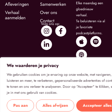
Elke maandag een
Afleveringen
Samenwerken
gloednieuw
Verhaal
Over ons
verhaal.
aanmelden
Contact
Te beluisteren via al
Volg ons op:
je favoriete
podcastplatforms.
We waarderen je privacy
We gebruiken cookies om je ervaring op onze website, met navigeren,
luisteren en meer, te verbeteren, gepersonaliseerde advertenties of cont
te tonen en ons verkeer te analyseren. Door op "Accepteer" te klikken, 
Privacybeleid
Algemene Voorwaarden
Cookietoestemming
je in met ons gebruik van cookies.
© 2026
Verhaal Onbekend
.
Verhaal Onbekend is een
podcastserie van Rake Media B.V.
Pas aan
Alles afwijzen
Accepteer alles
Alle rechten voorbehouden.