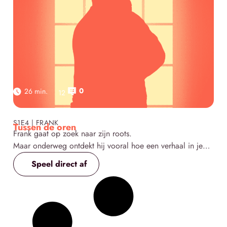
0
26 min.
12
Click here
S1E4 | FRANK
Tussen de oren
Frank gaat op zoek naar zijn roots.
Maar onderweg ontdekt hij vooral hoe een verhaal in je
hoofd sterker kan zijn dan de waarheid die je zoekt.
Speel direct af