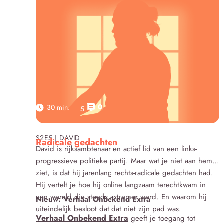
0
30 min.
5
Click here
S2E5 | DAVID
Radicale gedachten
David is rijksambtenaar en actief lid van een links-
progressieve politieke partij. Maar wat je niet aan hem
ziet, is dat hij jarenlang rechts-radicale gedachten had.
Hij vertelt je hoe hij online langzaam terechtkwam in
een wereld die steeds extremer werd. En waarom hij
Nieuw: Verhaal Onbekend Extra
uiteindelijk besloot dat dat niet zijn pad was.
Verhaal Onbekend Extra
geeft je toegang tot