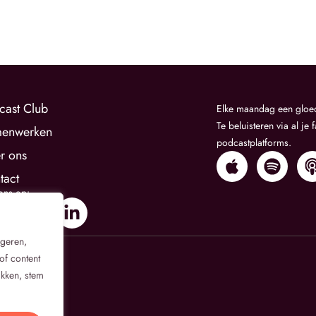
cast Club
Elke maandag een gloe
Te beluisteren via al je 
enwerken
podcastplatforms.
r ons
tact
ons op:
igeren,
of content
ikken, stem
ng