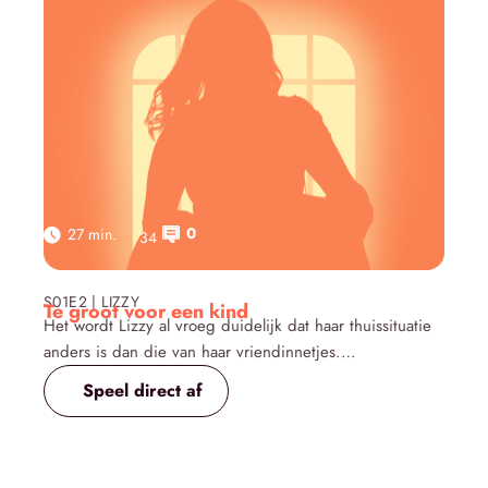
0
27 min.
34
Click here
S01E2 | LIZZY
Te groot voor een kind
Het wordt Lizzy al vroeg duidelijk dat haar thuissituatie
anders is dan die van haar vriendinnetjes.
Met de jaren groeit niet alleen zijzelf, maar ook de
Speel direct af
verantwoordelijkheid die op haar schouders ligt.