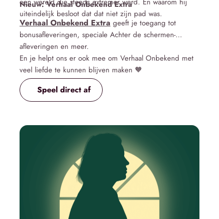
een wereld die steeds extremer werd. En waarom hij
Nieuw: Verhaal Onbekend Extra
uiteindelijk besloot dat dat niet zijn pad was.
Verhaal Onbekend Extra
geeft je toegang tot
bonusafleveringen, speciale Achter de schermen-
afleveringen en meer.
En je helpt ons er ook mee om Verhaal Onbekend met
veel liefde te kunnen blijven maken 🧡
Speel direct af