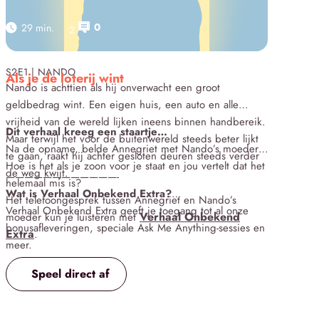
0
29 min.
2
Click here
S2E1 | NANDO
Als je de loterij wint
Nando is achttien als hij onverwacht een groot
geldbedrag wint. Een eigen huis, een auto en alle
vrijheid van de wereld lijken ineens binnen handbereik.
Dit verhaal kreeg een staartje…
Maar terwijl het voor de buitenwereld steeds beter lijkt
Na de opname, belde Annegriet met Nando’s moeder.
te gaan, raakt hij achter gesloten deuren steeds verder
Hoe is het als je zoon voor je staat en jou vertelt dat het
de weg kwijt.
————————————-
helemaal mis is?
Wat is Verhaal Onbekend Extra?
Het telefoongesprek tussen Annegriet en Nando’s
Verhaal Onbekend Extra geeft je toegang tot al onze
Verhaal Onbekend
moeder kun je luisteren met
bonusafleveringen, speciale Ask Me Anything-sessies en
Extra
.
meer.
En je helpt ons er ook mee om Verhaal Onbekend
Speel direct af
überhaupt te kunnen blijven maken 🧡