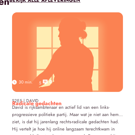
en
BEKIJK ALLE AFLEVERINGEN
0
30 min.
5
Click here
S2E5 | DAVID
Radicale gedachten
David is rijksambtenaar en actief lid van een links-
progressieve politieke partij. Maar wat je niet aan hem
ziet, is dat hij jarenlang rechts-radicale gedachten had.
Hij vertelt je hoe hij online langzaam terechtkwam in