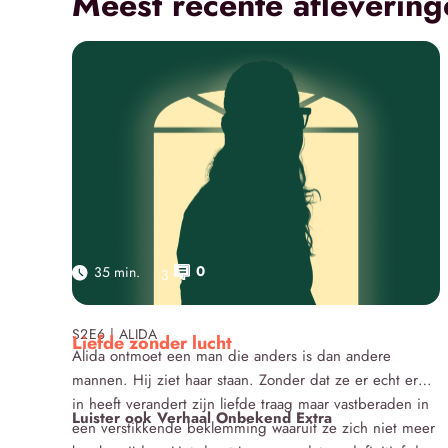
Meest recente aflevering
0
35 min.
3
Click here
S2E6 | ALIDA
Liefde zonder lucht
Alida ontmoet een man die anders is dan andere
mannen. Hij ziet haar staan. Zonder dat ze er echt erg
in heeft verandert zijn liefde traag maar vastberaden in
Luister ook Verhaal Onbekend Extra
een verstikkende beklemming waaruit ze zich niet meer