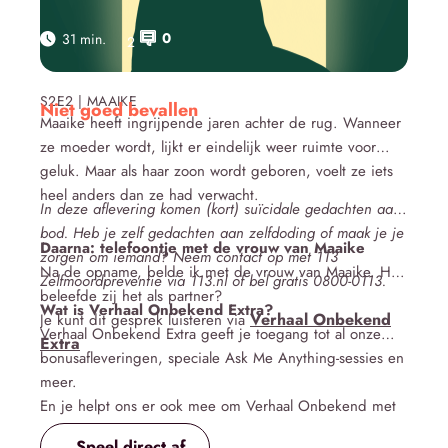
0
31 min.
2
Click here
S2E2 | MAAIKE
Niet goed bevallen
Maaike heeft ingrijpende jaren achter de rug. Wanneer
ze moeder wordt, lijkt er eindelijk weer ruimte voor
geluk. Maar als haar zoon wordt geboren, voelt ze iets
heel anders dan ze had verwacht.
In deze aflevering komen (kort) suïcidale gedachten aan
bod. Heb je zelf gedachten aan zelfdoding of maak je je
Daarna: telefoontje met de vrouw van Maaike
zorgen om iemand? Neem contact op met 113
Na de opname, belde ik met de vrouw van Maaike. Hoe
Zelfmoordpreventie via 113.nl of bel gratis 0800-0113.
beleefde zij het als partner?
Wat is Verhaal Onbekend Extra?
Verhaal Onbekend
Je kunt dit gesprek luisteren via
Verhaal Onbekend Extra geeft je toegang tot al onze
Extra
bonusafleveringen, speciale Ask Me Anything-sessies en
meer.
En je helpt ons er ook mee om Verhaal Onbekend met
veel liefde te kunnen blijven maken 🧡
Speel direct af