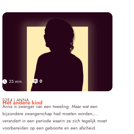
0
25 min.
2
Click here
S2E4 | ANNA
Het andere kind
Anna is zwanger van een tweeling. Maar wat een
bijzondere zwangerschap had moeten worden,
verandert in een periode waarin ze zich tegelijk moet
voorbereiden op een geboorte en een afscheid.