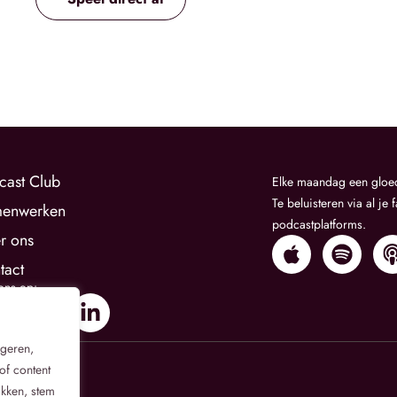
cast Club
Elke maandag een gloe
Te beluisteren via al je 
enwerken
podcastplatforms.
r ons
tact
ons op:
igeren,
of content
ikken, stem