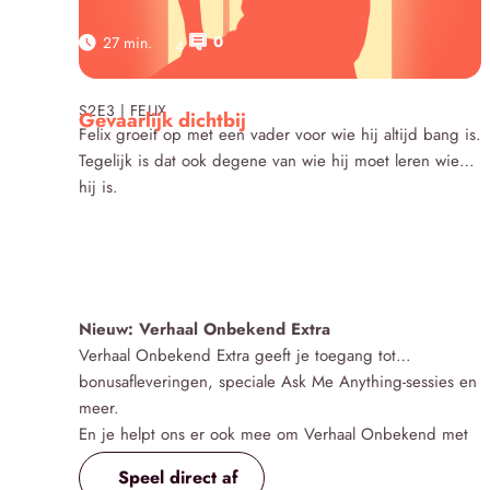
0
27 min.
4
Click here
S2E3 | FELIX
Gevaarlijk dichtbij
Felix groeit op met een vader voor wie hij altijd bang is.
Tegelijk is dat ook degene van wie hij moet leren wie
hij is.
Nieuw: Verhaal Onbekend Extra
Verhaal Onbekend Extra geeft je toegang tot
bonusafleveringen, speciale Ask Me Anything-sessies en
meer.
En je helpt ons er ook mee om Verhaal Onbekend met
veel liefde te kunnen blijven maken 🧡
Speel direct af