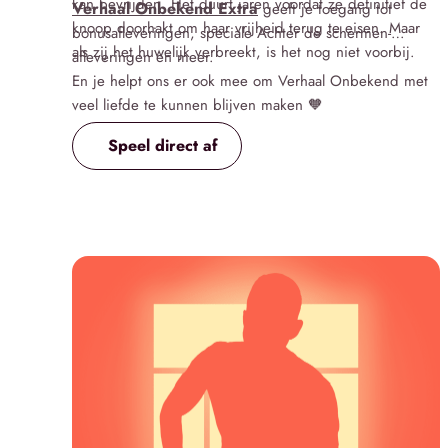
kan bevrijden. Het duurt jaren voordat ze definitief de
Verhaal Onbekend Extra
geeft je toegang tot
knoop doorhakt om haar vrijheid terug te eisen. Maar
bonusafleveringen, speciale Achter de schermen-
als zij het huwelijk verbreekt, is het nog niet voorbij.
afleveringen en meer.
En je helpt ons er ook mee om Verhaal Onbekend met
veel liefde te kunnen blijven maken 🧡
Speel direct af